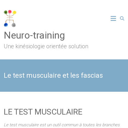
Skip
to
content
Neuro-training
Une kinésiologie orientée solution
Le test musculaire et les fascias
LE TEST MUSCULAIRE
Le test musculaire est un outil commun à toutes les branches