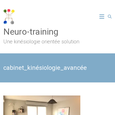
Skip
to
content
Neuro-training
Une kinésiologie orientée solution
cabinet_kinésiologie_avancée